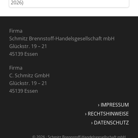
2026)
Firma
Schmitz Brennstoff-Handelsgesellschaft mbH
Glückstr. 19
–
21
45139 Essen
Firma
C. Schmitz GmbH
Glückstr. 19 – 21
45139 Essen
› IMPRESSUM
› RECHTSHINWEISE
› DATENSCHUTZ
© 2026 · Schmitz Brennstoff-Handelsgesellschaft mbH