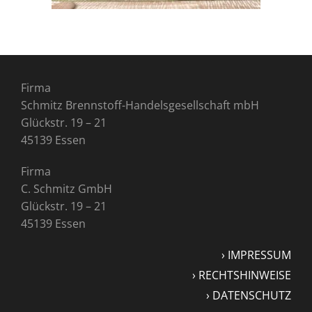
Firma
Schmitz Brennstoff-Handelsgesellschaft mbH
Glückstr. 19
–
21
45139 Essen
Firma
C. Schmitz GmbH
Glückstr. 19 – 21
45139 Essen
› IMPRESSUM
› RECHTSHINWEISE
› DATENSCHUTZ