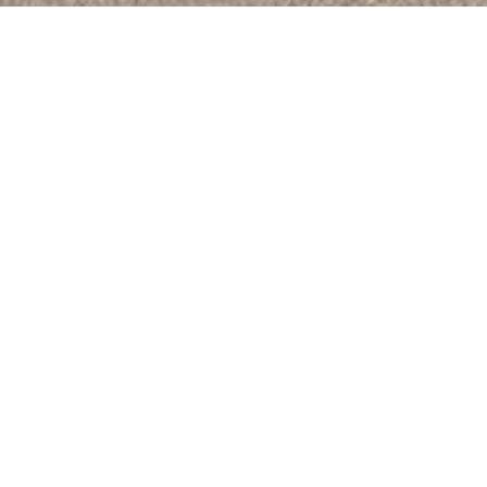
Firma Schmitz
Neuigkeiten
Produkte
Senkung der Mehrwertsteuer
-
FirmaSchmitzGlueckstr1921Essen
Juni 30