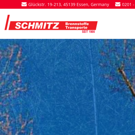
Zum
Glückstr. 19-213, 45139 Essen, Germany
0201 -
Inhalt
springen