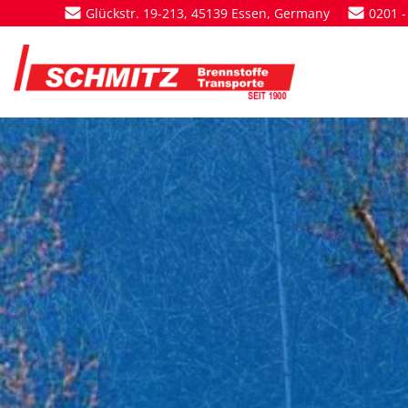
Zum
Glückstr. 19-213, 45139 Essen, Germany
0201 -
Inhalt
springen